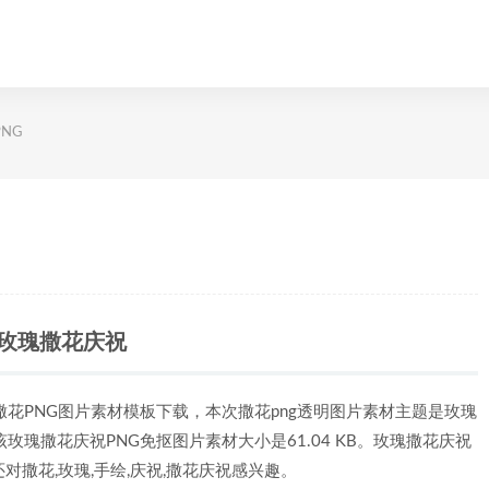
NG
玫瑰撒花庆祝
撒花PNG图片素材模板下载，本次撒花png透明图片素材主题是玫瑰
该玫瑰撒花庆祝PNG免抠图片素材大小是61.04 KB。玫瑰撒花庆祝
对撒花,玫瑰,手绘,庆祝,撒花庆祝感兴趣。