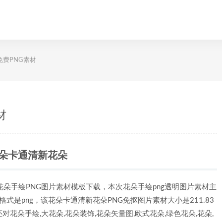
免费PNG素材
材
朵卡通清新花朵
花朵手绘PNG图片素材模板下载，本次花朵手绘png透明图片素材主
格式是png，该花朵卡通清新花朵PNG免抠图片素材大小是211.83
花朵手绘,大花朵,花朵装饰,花朵矢量图,欧式花朵,绿色花朵,花朵,