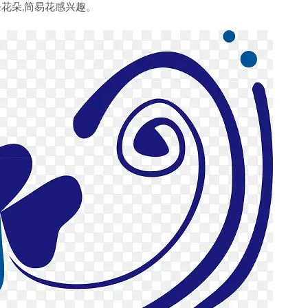
花朵,简易花感兴趣。