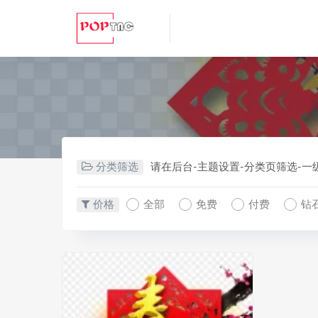
分类筛选
请在后台-主题设置-分类页筛选-
价格
全部
免费
付费
钻